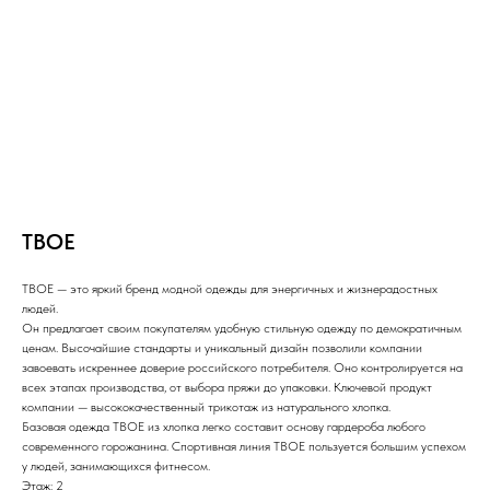
ТВОЕ
ТВОЕ — это яркий бренд модной одежды для энергичных и жизнерадостных
людей.
Он предлагает своим покупателям удобную стильную одежду по демократичным
ценам. Высочайшие стандарты и уникальный дизайн позволили компании
завоевать искреннее доверие российского потребителя. Оно контролируется на
всех этапах производства, от выбора пряжи до упаковки. Ключевой продукт
компании — высококачественный трикотаж из натурального хлопка.
Базовая одежда ТВОЕ из хлопка легко составит основу гардероба любого
современного горожанина. Спортивная линия ТВОЕ пользуется большим успехом
у людей, занимающихся фитнесом.
Этаж: 2