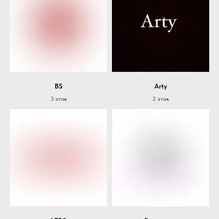
BS
Arty
3 этаж
2 этаж