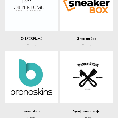
OILPERFUME
SneakerBox
2 этаж
2 этаж
bronoskins
Крафтовый кофе
4 этаж
1 этаж