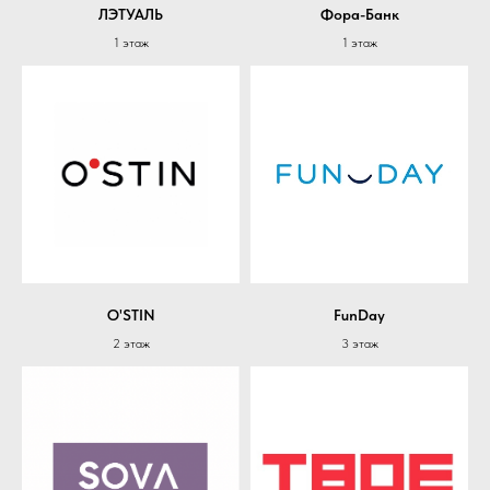
ЛЭТУАЛЬ
Фора-Банк
1 этаж
1 этаж
O'STIN
FunDay
2 этаж
3 этаж